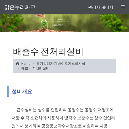
맑은누리파크
관리자 페이지
배출수 전처리설비
Home
유기성폐자원 바이오가스화시설
배출수 전처리설비
설비개요
·
급수설비는 상수를 인입하여 공정수는 공정수 저장조에
저장 후 각 소요처에 사용하며 냉각수 보충수는 상수 인입라
인에서 분기하여 공정용냉각수저장조로 이송하여 사용