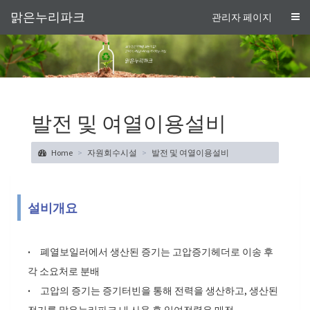
맑은누리파크
관리자 페이지
발전 및 여열이용설비
Home
자원회수시설
발전 및 여열이용설비
설비개요
·
폐열보일러에서 생산된 증기는 고압증기헤더로 이송 후
각 소요처로 분배
·
고압의 증기는 증기터빈을 통해 전력을 생산하고, 생산된
전기를 맑은누리파크 내 사용 후 잉여전력은 매전