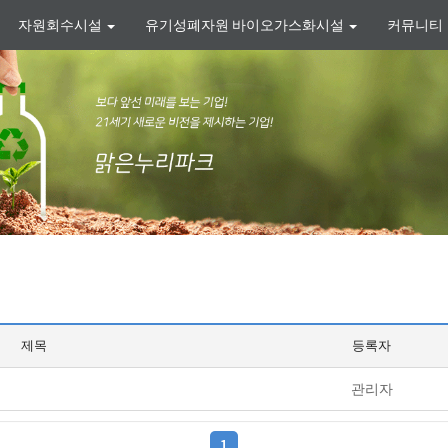
자원회수시설
유기성폐자원 바이오가스화시설
커뮤니티
제목
등록자
관리자
1