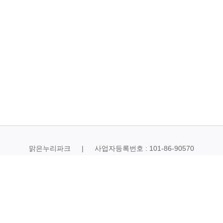
맑은누리파크 | 사업자등록번호 : 101-86-90570
 108 (도양리 1424번지) | 대표전화 : 054) 859-2111 | 팩스번
이메일 : jwko02@gsenc.com